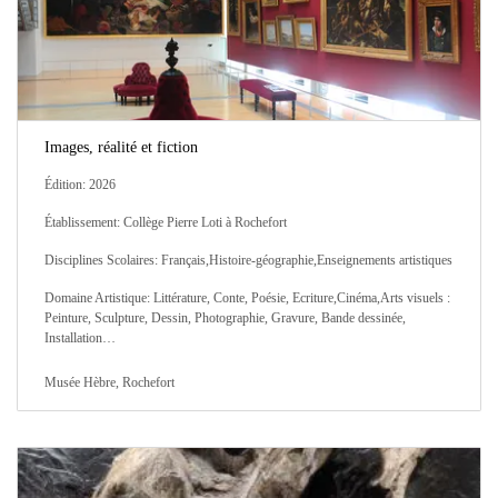
Images, réalité et fiction
Édition: 2026
Établissement: Collège Pierre Loti à Rochefort
Disciplines Scolaires: Français,Histoire-géographie,Enseignements artistiques
Domaine Artistique: Littérature, Conte, Poésie, Ecriture,Cinéma,Arts visuels :
Peinture, Sculpture, Dessin, Photographie, Gravure, Bande dessinée,
Installation…
Musée Hèbre, Rochefort