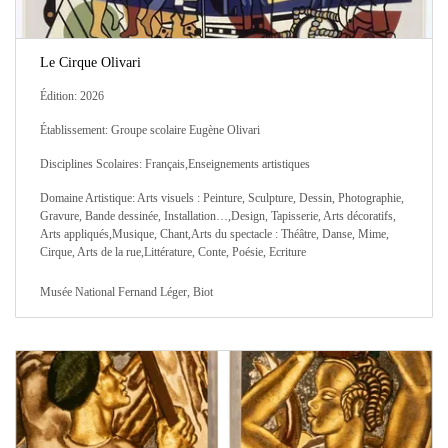
Le Cirque Olivari
Édition: 2026
Établissement: Groupe scolaire Eugène Olivari
Disciplines Scolaires: Français,Enseignements artistiques
Domaine Artistique: Arts visuels : Peinture, Sculpture, Dessin, Photographie,
Gravure, Bande dessinée, Installation…,Design, Tapisserie, Arts décoratifs,
Arts appliqués,Musique, Chant,Arts du spectacle : Théâtre, Danse, Mime,
Cirque, Arts de la rue,Littérature, Conte, Poésie, Ecriture
Musée National Fernand Léger, Biot