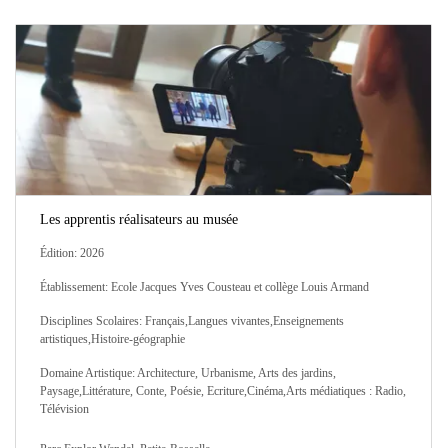
Les apprentis réalisateurs au musée
Édition: 2026
Établissement: Ecole Jacques Yves Cousteau et collège Louis Armand
Disciplines Scolaires: Français,Langues vivantes,Enseignements
artistiques,Histoire-géographie
Domaine Artistique: Architecture, Urbanisme, Arts des jardins,
Paysage,Littérature, Conte, Poésie, Ecriture,Cinéma,Arts médiatiques : Radio,
Télévision