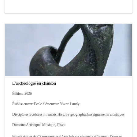
L'archéologie en chanson
Édition: 2026
Établissement: Ecole élémentaire Yvette Lundy
Disciplines Scolaires: Français,Histoire-géographie,Enseignements artistiques
Domaine Artistique: Musique, Chant
Musée du vin de Champagne et d'Archéologie régionale d'Epernay, Épernay