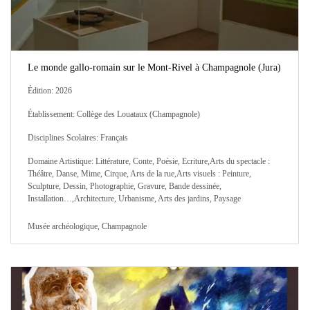
Le monde gallo-romain sur le Mont-Rivel à Champagnole (Jura)
Édition: 2026
Établissement: Collège des Louataux (Champagnole)
Disciplines Scolaires: Français
Domaine Artistique: Littérature, Conte, Poésie, Ecriture,Arts du spectacle :
Théâtre, Danse, Mime, Cirque, Arts de la rue,Arts visuels : Peinture,
Sculpture, Dessin, Photographie, Gravure, Bande dessinée,
Installation…,Architecture, Urbanisme, Arts des jardins, Paysage
Musée archéologique, Champagnole