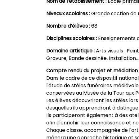
Nom de l’établissement :
École primair
Niveaux scolaires :
Grande section de 
Nombre d’élèves :
68
Disciplines scolaires :
Enseignements a
Domaine artistique :
Arts visuels : Pei
Gravure, Bande dessinée, Installation…
Compte rendu du projet et médiation 
Dans le cadre de ce dispositif national
l'étude de stèles funéraires médiévale
conservées au Musée de la Tour aux P
Les élèves découvriront les stèles lor
desquelles ils apprendront à distinguer 
Ils participeront également à des ateli
afin d'enrichir leur connaissance et nou
Chaque classe, accompagnée de l'artis
mènera une approche historique et se