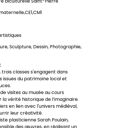
e biculturelle Saint-Pierre
maternelle,CE1,CM1
rtistiques
nture, Sculpture, Dessin, Photographie,
:
, trois classes s'engagent dans
s issues du patrimoine local et
uces.
s de visites au musée au cours
la vérité historique de l’imaginaire.
ers en lien avec l'univers médiéval,
rrir leur créativité.
te plasticienne Sarah Poulain,
nsible des œuvres, en réalisant un