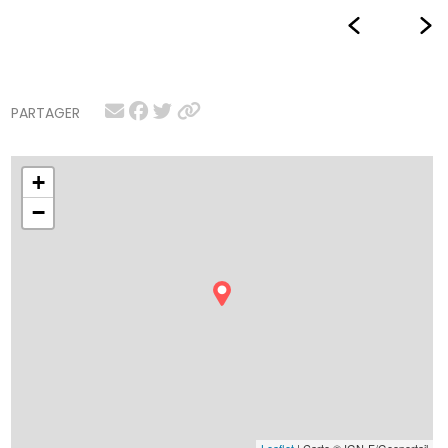
PARTAGER
+
−
Leaflet
| Carte © IGN-F/Geoportail