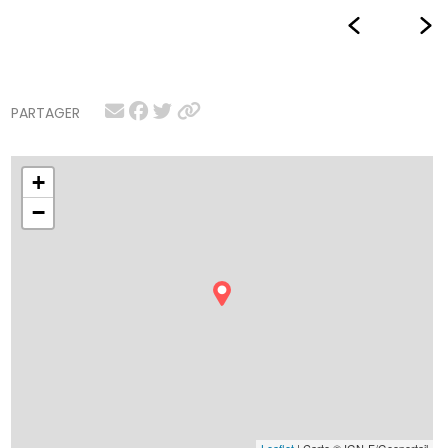
PARTAGER
+
−
Leaflet
| Carte © IGN-F/Geoportail