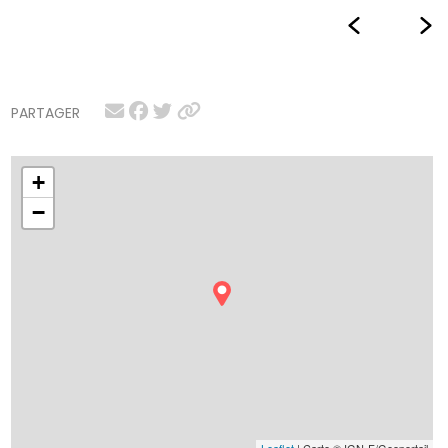
PARTAGER
+
−
Leaflet
| Carte © IGN-F/Geoportail