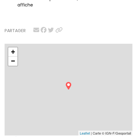
affiche
PARTAGER
+
−
Leaflet
| Carte © IGN-F/Geoportail