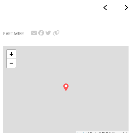
PARTAGER
+
−
Leaflet
| Carte © IGN-F/Geoportail