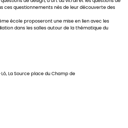
estions de design, d’art du vitrail et les questions de
ous ces questionnements nés de leur découverte des
ême école proposeront une mise en lien avec les
ation dans les salles autour de la thématique du
nt-Lô, La Source place du Champ de