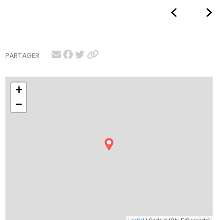
PARTAGER
+
−
Leaflet
| Carte © IGN-F/Geoportail