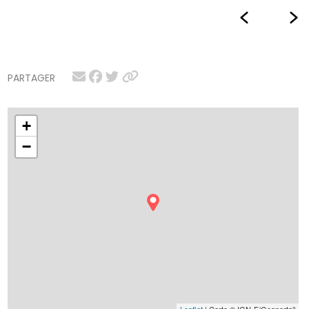
PARTAGER
+
−
Leaflet
| Carte © IGN-F/Geoportail