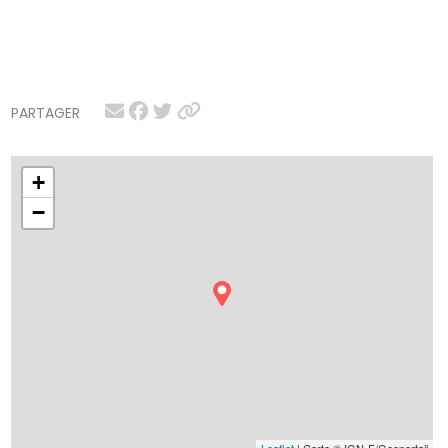
PARTAGER
+
−
Leaflet
| Carte © IGN-F/Geoportail