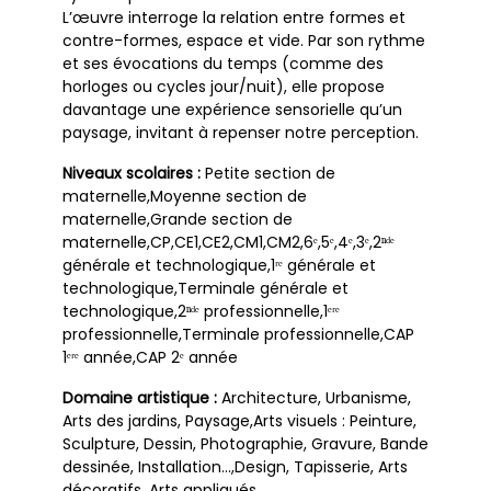
L’œuvre interroge la relation entre formes et
contre-formes, espace et vide. Par son rythme
et ses évocations du temps (comme des
horloges ou cycles jour/nuit), elle propose
davantage une expérience sensorielle qu’un
paysage, invitant à repenser notre perception.
Niveaux scolaires :
Petite section de
maternelle,Moyenne section de
maternelle,Grande section de
maternelle,CP,CE1,CE2,CM1,CM2,6ᵉ,5ᵉ,4ᵉ,3ᵉ,2ⁿᵈᵉ
générale et technologique,1ʳᵉ générale et
technologique,Terminale générale et
technologique,2ⁿᵈᵉ professionnelle,1ᵉʳᵉ
professionnelle,Terminale professionnelle,CAP
1ᵉʳᵉ année,CAP 2ᵉ année
Domaine artistique :
Architecture, Urbanisme,
Arts des jardins, Paysage,Arts visuels : Peinture,
Sculpture, Dessin, Photographie, Gravure, Bande
dessinée, Installation…,Design, Tapisserie, Arts
décoratifs, Arts appliqués