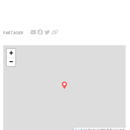
PARTAGER
+
−
Leaflet
| Carte © IGN-F/Geoportail