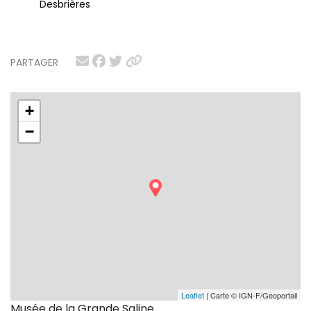
Desbrières
PARTAGER
+
−
Leaflet
| Carte © IGN-F/Geoportail
Musée de la Grande Saline