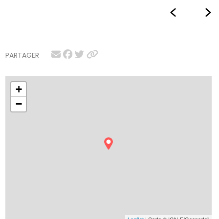
PARTAGER
+
−
Leaflet
| Carte © IGN-F/Geoportail