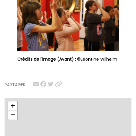
Crédits de l'image (Avant) :
©Léontine Wilhelm
PARTAGER
+
−