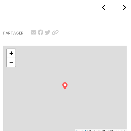
PARTAGER
+
−
Leaflet
| Carte © IGN-F/Geoportail