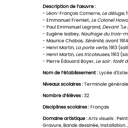
Description de l’œuvre :
- Léon-François Comerre,
Le déluge,
1
- Emmanuel Fremiet,
Le Colonel Howa
- Paul Emmanuel Legrand,
Devant "Le 
- Eugène Isabey,
Naufrage du trois-mât
- Maurice Chabas,
Sérénité,
avant 1914 
- Henri Martin,
La porte verte
, 1913 (sal
- Henri Martin,
Les tricoteuses
, 1913 (sa
- Pierre Édouard Boyer,
Le soir : forêt
Nom de l’établissement :
Lycée d'Esti
Niveaux scolaires :
Terminale générale
Nombre d’élèves :
32
Disciplines scolaires :
Français
Domaine artistique :
Arts visuels : Pei
Gravure, Bande dessinée, Installation…,