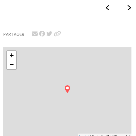
PARTAGER
+
−
Leaflet
| Carte © IGN-F/Geoportail