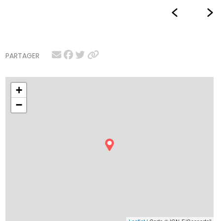
PARTAGER
+
−
Leaflet
| Carte © IGN-F/Geoportail