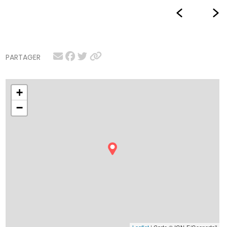
PARTAGER
+
−
Leaflet
| Carte © IGN-F/Geoportail