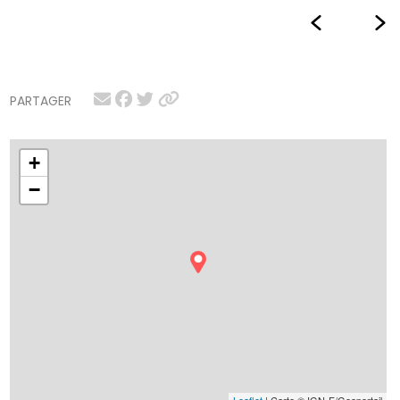
PARTAGER
+
−
Leaflet
| Carte © IGN-F/Geoportail