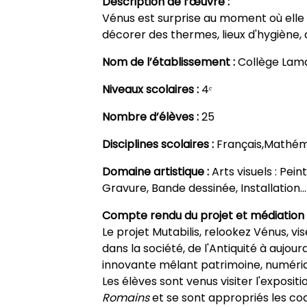
Description de l’œuvre :
Vénus est surprise au moment où elle s
décorer des thermes, lieux d'hygiène, d
Nom de l’établissement :
Collège Lam
Niveaux scolaires :
4ᵉ
Nombre d’élèves :
25
Disciplines scolaires :
Français,Mathém
Domaine artistique :
Arts visuels : Pei
Gravure, Bande dessinée, Installation…
Compte rendu du projet et médiation 
Le projet Mutabilis, relookez Vénus, vis
dans la société, de l'Antiquité à aujou
innovante mêlant patrimoine, numériqu
Les élèves sont venus visiter l'exposit
Romains
et se sont appropriés les cod