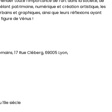
nder toute l’importance de l’art dans la société, de
êlant patrimoine, numérique et création artistique, les
rbains et graphiques, ainsi que leurs réflexions ayant
 figure de Vénus !
mains, 17 Rue Cléberg, 69005 Lyon,
 19e siècle