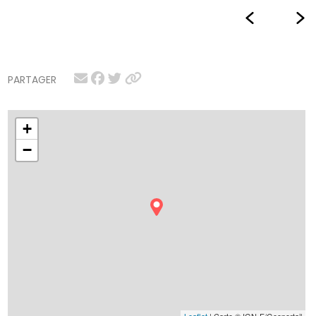
PARTAGER
+
−
Leaflet
| Carte © IGN-F/Geoportail