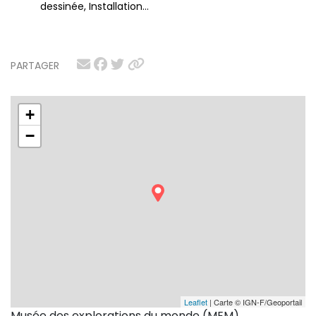
dessinée, Installation…
PARTAGER
+
−
Leaflet
| Carte © IGN-F/Geoportail
Musée des explorations du monde (MEM)