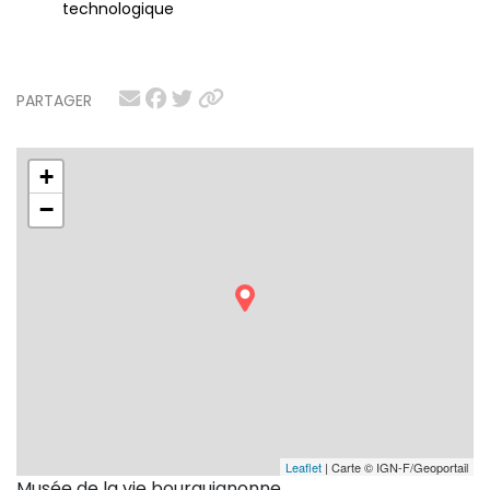
technologique
PARTAGER
+
−
Leaflet
| Carte © IGN-F/Geoportail
Musée de la vie bourguignonne