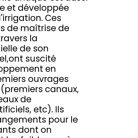
tée et développée
'irrigation. Ces
s de maîtrise de
ravers la
ielle de son
l,ont suscité
eloppement en
emiers ouvrages
 (premiers canaux,
eaux de
ficiels, etc). Ils
angements pour le
tants dont on