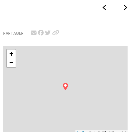
PARTAGER
+
−
Leaflet
| Carte © IGN-F/Geoportail