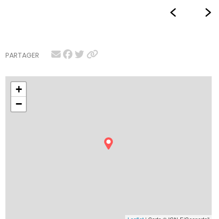
PARTAGER
+
−
Leaflet
| Carte © IGN-F/Geoportail