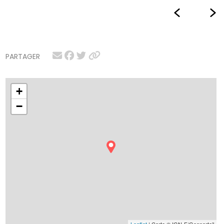
PARTAGER
+
−
Leaflet
| Carte © IGN-F/Geoportail