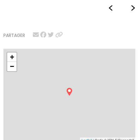
PARTAGER
+
−
Leaflet
| Carte © IGN-F/Geoportail