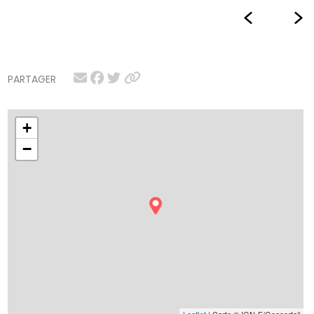
PARTAGER
+
−
Leaflet
| Carte © IGN-F/Geoportail