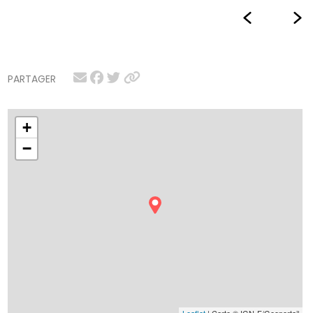
PARTAGER
+
−
Leaflet
| Carte © IGN-F/Geoportail