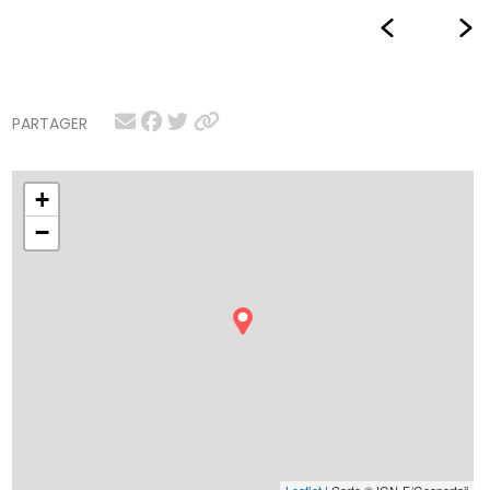
PARTAGER
+
−
Leaflet
| Carte © IGN-F/Geoportail