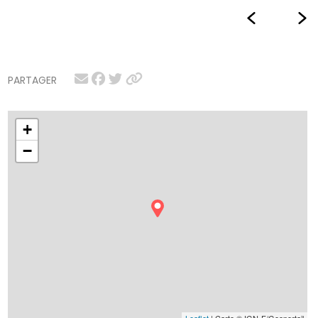
PARTAGER
+
−
Leaflet
| Carte © IGN-F/Geoportail