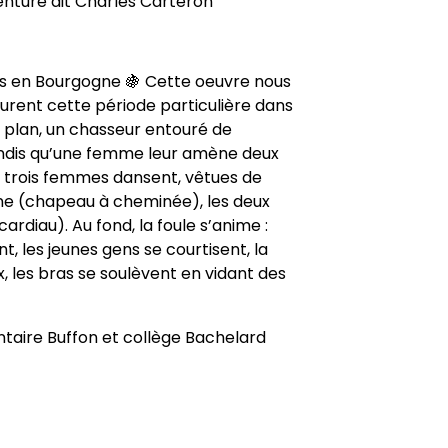
nture dit Charles Carteron
s en Bourgogne 🍇 Cette oeuvre nous
ourent cette période particulière dans
r plan, un chasseur entouré de
tandis qu’une femme leur amène deux
in, trois femmes dansent, vêtues de
ane (chapeau à cheminée), les deux
rdiau). Au fond, la foule s’anime :
, les jeunes gens se courtisent, la
, les bras se soulèvent en vidant des
taire Buffon et collège Bachelard