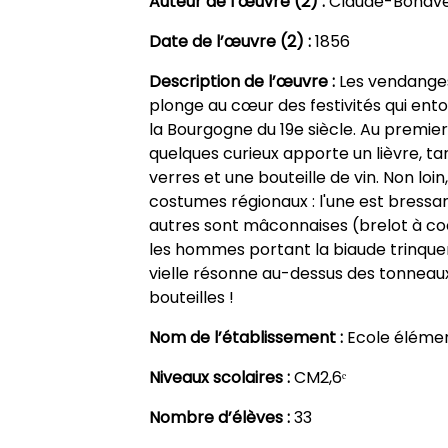
Auteur de l’œuvre (2) :
Claude-Bonave
Date de l’œuvre (2) :
1856
Description de l’œuvre :
Les vendange
plonge au cœur des festivités qui ent
la Bourgogne du 19e siècle. Au premie
quelques curieux apporte un lièvre, 
verres et une bouteille de vin. Non lo
costumes régionaux : l'une est bress
autres sont mâconnaises (brelot à coca
les hommes portant la biaude trinquent
vielle résonne au-dessus des tonneaux
bouteilles !
Nom de l’établissement :
Ecole élémen
Niveaux scolaires :
CM2,6ᵉ
Nombre d’élèves :
33