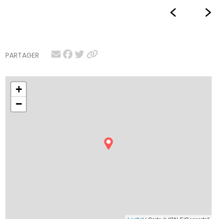
PARTAGER
+
−
Leaflet
| Carte © IGN-F/Geoportail