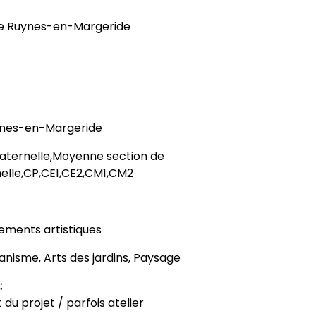
 de Ruynes-en-Margeride
ynes-en-Margeride
maternelle,Moyenne section de
elle,CP,CE1,CE2,CM1,CM2
ements artistiques
anisme, Arts des jardins, Paysage
:
du projet / parfois atelier