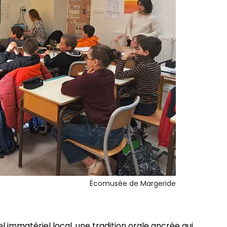
Écomusée de Margeride
l immatériel local, une tradition orale ancrée qui