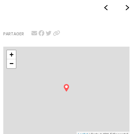
PARTAGER
+
−
Leaflet
| Carte © IGN-F/Geoportail