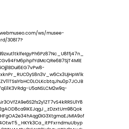
.webmuseo.com/ws/musee-
ord/30817?
zxut1tklfeIgyPh6Pz87Nc_U8ffj47n_
TCGv94FM6phpfYdMcQRe6B7SjT4MlE
Ojj1BDui6EG7vPw8-
AxknPr_RUC0yS8n3V_w6Cx3UjHpW1k
V11TSsiYbHC0LOLKcbtqJhu0p7JOJB
7qEi1K3VRdg-U5aNSLCM2w9q-
3OVfZA9e6S2fs2y1ZT7vS4kRRSU1Y8
2gAOD8ca9IKEJqgJ_zDzxtUm98Qok
hHFgOA2e34hAqg0iG3XtgmaEJMlA9of
4OtwT5_HKYk3Ca_itPFxrndmuUbyp