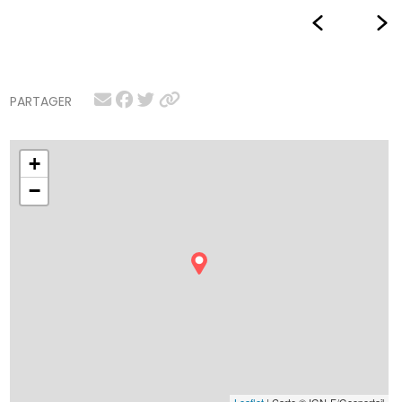
PARTAGER
+
−
Leaflet
| Carte © IGN-F/Geoportail