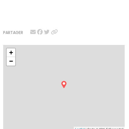
PARTAGER
+
−
Leaflet
| Carte © IGN-F/Geoportail